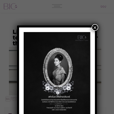
จอง
×