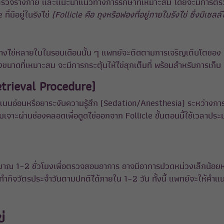
ิ ตรวจร่างกาย และแนะนำแนวทางการรักษาที่เหมาะสม โดยจะมีการตรวจ
่มีอยู่ในรังไข่
(Follicle คือ ถุงหรือฟองที่อยู่ภายในรังไข่ ซึ่งมีเซล
ให้สร้างไข่หลายใบในรอบเดือนนั้น ๆ แพทย์จะติดตามการเจริญเติบโตข
งขนาดที่เหมาะสม จะมีการกระตุ้นให้ไข่สุกเต็มที่ พร้อมสำหรับการเก็บ
trieval Procedure)
บบอ่อนหรือยาระงับความรู้สึก (Sedation/Anesthesia) ระหว่างการเก
มเจาะผ่านช่องคลอดเพื่อดูดไข่ออกจาก Follicle ขั้นตอนนี้ใช้เวลา
าณ 1–2 ชั่วโมงเพื่อตรวจสอบอาการ อาจมีอาการปวดหน่วงเล็กน้อยหรือท้
ำกิจวัตรประจำวันตามปกติได้ภายใน 1–2 วัน ทั้งนี้ แพทย์จะให้คำแน
่