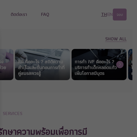
ติดต่อเรา
FAQ
TH
EN
จอง
SHOW ALL
รง
IUI คืออะไร ? สถิติความ
การทำ IVF คืออะไร ?
บริ
่วย
สำเร็จและขั้นตอนการทำที่
บริการทำเด็กหลอดแก้ว
โอก
คู่สมรสควรรู้
เพิ่มโอกาสมีบุตร
ครร
SERVICES
บรักษาความพร้อมเพื่อการมี