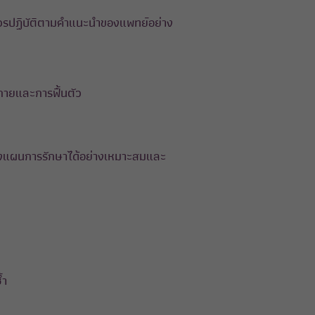
รควรปฏิบัติตามคำแนะนำของแพทย์อย่าง
งกายและการฟื้นตัว
รถวางแผนการรักษาได้อย่างเหมาะสมและ
้ำ