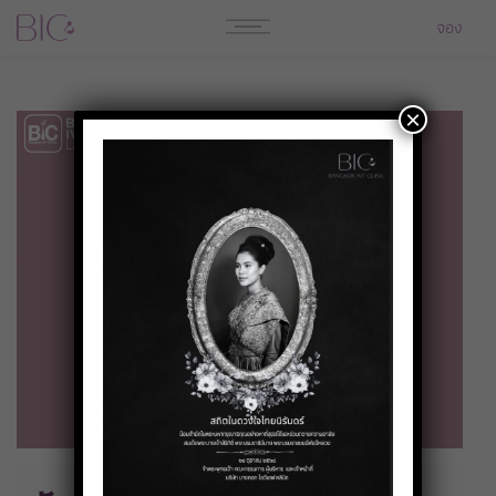
จอง
×