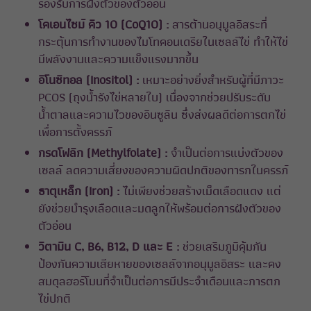
รองรับการฝังตัวของตัวอ่อน
โคเอนไซม์ คิว 10 (CoQ10) :
สารต้านอนุมูลอิสระที่
กระตุ้นการทำงานของไมโทคอนเดรียในเซลล์ไข่ ทำให้ไข่
มีพลังงานและความแข็งแรงมากขึ้น
อิโนซิทอล (Inositol) :
เหมาะอย่างยิ่งสำหรับผู้ที่มีภาวะ
PCOS (ถุงน้ำรังไข่หลายใบ) เนื่องจากช่วยปรับระดับ
น้ำตาลและความไวของอินซูลิน ซึ่งส่งผลดีต่อการตกไข่
เพื่อการตั้งครรภ์
กรดโฟลิก (Methylfolate) :
จำเป็นต่อการแบ่งตัวของ
เซลล์ ลดความเสี่ยงของความผิดปกติของทารกในครรภ์
ธาตุเหล็ก (Iron) :
ไม่เพียงช่วยสร้างเม็ดเลือดแดง แต่
ยังช่วยบำรุงเลือดและมดลูกให้พร้อมต่อการฝังตัวของ
ตัวอ่อน
วิตามิน C, B6, B12, D และ E :
ช่วยเสริมภูมิคุ้มกัน
ป้องกันความเสียหายของเซลล์จากอนุมูลอิสระ และคง
สมดุลฮอร์โมนที่จำเป็นต่อการมีประจำเดือนและการตก
ไข่ปกติ