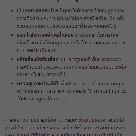
เน้นอาหารที่มีประโยชน์ อุดมไปด้วยสารต้านอนุมูลอิสระ
ควรเลือกรับประทานผัก ผลไม้สด ธัญพืชเต็มเมล็ด เพื่อ
ช่วยลดความเสื่อมของเซลล์และบำรุงระบบสืบพันธุ์
ออกกำลังกายอย่างสม่ำเสมอ
จะช่วยกระตุ้นการไหล
เวียนโลหิต ทำให้มดลูกและรังไข่ได้รับออกซิเจนและสาร
อาหารอย่างเพียงพอ
หลีกเลี่ยงปัจจัยเสี่ยง
เช่น การสูบบุหรี่ ดื่มแอลกอฮอล์
หรือพักผ่อนไม่เพียงพอ เพราะสิ่งเหล่านี้มีผลโดยตรงต่อ
คุณภาพไข่และการตกไข่
ตรวจสุขภาพประจำปี
เพื่อประเมินภาวะร่างกาย, มดลูก,
ระดับฮอร์โมน และการทำงานของรังไข่ หากพบปัญหาจะ
ได้ปรับการดูแลได้ทันเวลา
การเลือกวิตามินบำรุงไข่ที่เหมาะสมจะช่วยเพิ่มคุณภาพของไข่
และทำให้มดลูกแข็งแรง ทั้งยังช่วยให้ร่างกายพร้อมต่อการตั้ง
ครรภ์ สำหรับผู้ที่กำลังวางแผนมีลูกหรือสนใจ
การเก็บไข่
เพื่อ