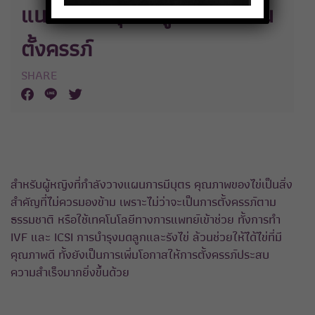
แนวทางบำรุงมดลูก-รังไข่ก่อน
ตั้งครรภ์
SHARE
สำหรับผู้หญิงที่กำลังวางแผนการมีบุตร คุณภาพของไข่เป็นสิ่ง
สำคัญที่ไม่ควรมองข้าม เพราะไม่ว่าจะเป็นการตั้งครรภ์ตาม
ธรรมชาติ หรือใช้เทคโนโลยีทางการแพทย์เข้าช่วย ทั้งการทำ
IVF และ ICSI การบำรุงมดลูกและรังไข่ ล้วนช่วยให้ได้ไข่ที่มี
คุณภาพดี ทั้งยังเป็นการเพิ่มโอกาสให้การตั้งครรภ์ประสบ
ความสำเร็จมากยิ่งขึ้นด้วย