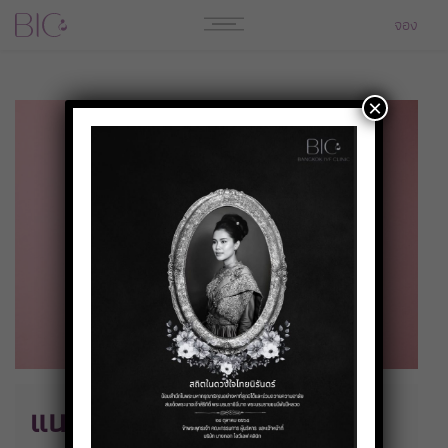
จอง
×
แนะนำวิตามินบำรุงไข่และ