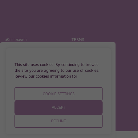
บริการของเรา
TERMS
เกี่ยวกับเรา
PRIVACY
แนวทางการรักษาภาวะมีบุตรยาก
COOKIES
ด้วยวิธี IVF
This site uses cookies. By continuing to browse
the site you are agreeing to our use of cookies.
ติดต่อเรา
Review our cookies information for
COOKIE SETTINGS
ACCEPT
ⒸBIC Bangkok IVF Clinic 2024 | Web by
::*
DECLINE